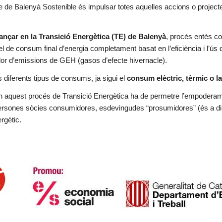
te de Balenyà Sostenible és impulsar totes aquelles accions o projecte
ançar en la Transició Energètica (TE) de Balenyà
, procés entès co
el de consum final d’energia completament basat en l’eficiència i l’ús
dor d’emissions de GEH (gasos d’efecte hivernacle).
 diferents tipus de consums, ja sigui el
consum elèctric, tèrmic o la
 en aquest procés de Transició Energètica ha de permetre l’empoderam
persones sòcies consumidores, esdevingudes “prosumidores” (és a di
ergètic.