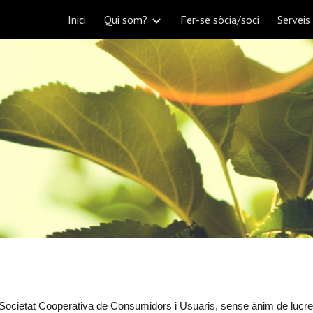
Inici
Qui som?
Fer-se sòcia/soci
Serveis
ip to main content
Skip to navigat
cietat Cooperativa de Consumidors i Usuaris, sense ànim de lucre, su