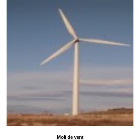
M
olí de vent