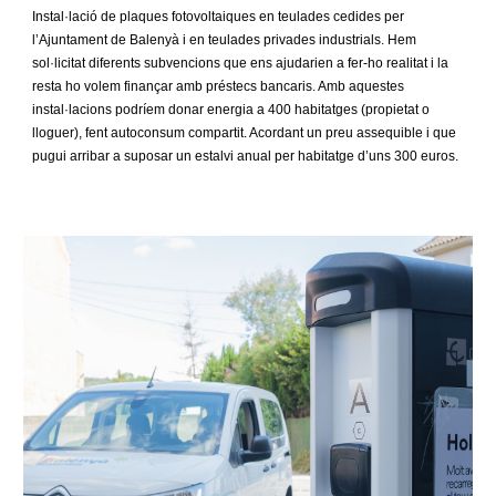
Instal·lació de plaques fotovoltaiques en teulades cedides per
l’Ajuntament de Balenyà i en teulades privades industrials. Hem
sol·licitat diferents subvencions que ens ajudarien a fer-ho realitat i la
resta ho volem finançar amb préstecs bancaris. Amb aquestes
instal·lacions podríem donar energia a 400 habitatges (propietat o
lloguer), fent autoconsum compartit. Acordant un preu assequible i que
pugui arribar a suposar un estalvi anual per habitatge d’uns 300 euros.