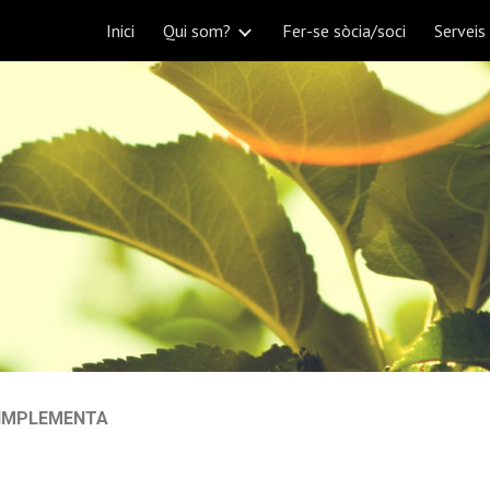
Inici
Qui som?
Fer-se sòcia/soci
Serveis
ip to main content
Skip to navigat
 IMPLEMENTA